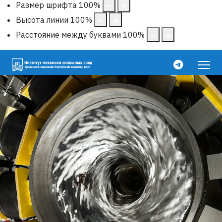
Размер шрифта
100
%
Высота линии
100
%
Расстояние между буквами
100
%