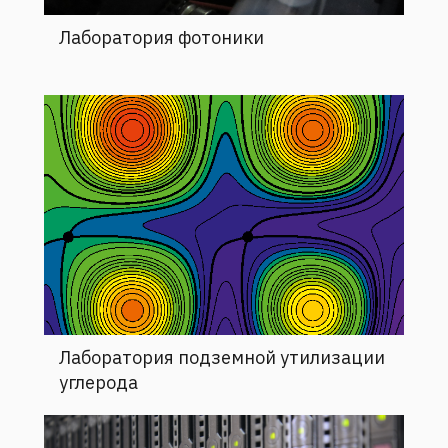
Лаборатория фотоники
Лаборатория подземной утилизации
углерода