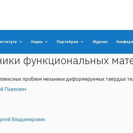
институте
Наука
Партнёрам
Журнал
Конфер
ники функциональных мат
мплексных проблем механики деформируемых твёрдых те
й Павлович
ргей Владимирович