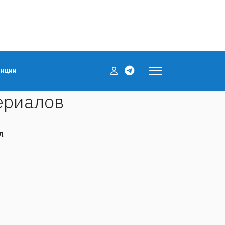
енции
ериалов
л.