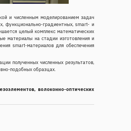
вкой и численным моделированием задач
х, функционально-градиентных, smart- и
решается целый комплекс математических
ные материалы на стадии изготовления и
ния smart-материалов для обеспечения
ции полученных численных результатов,
ивно-подобных образцах.
езоэлементов, волоконно-оптических