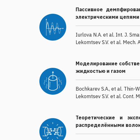
Пассивное демпфирова
электрическими цепями
Iurlova N.A. et al. Int. J. S
Lekomtsev S.V. et al. Mech. A
Моделирование собстве
жидкостью и газом
Bochkarev S.A., et al. Thin-W
Lekomtsev S.V. et al. Cont.
Теоретические и экс
распределёнными волок