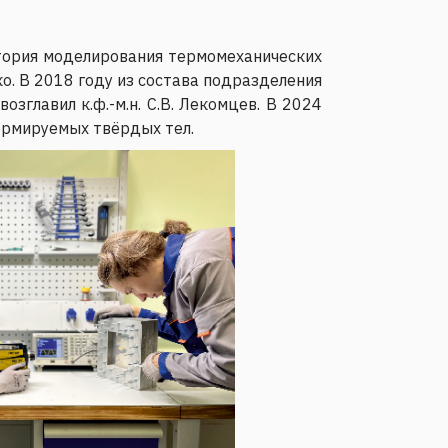
атория моделирования термомеханических
ко. В 2018 году из состава подразделения
главил к.ф.-м.н. С.В. Лекомцев. В 2024
ормируемых твёрдых тел.