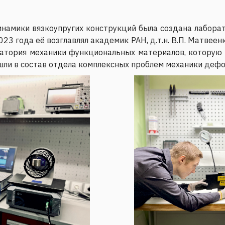
динамики вязкоупругих конструкций была создана лабор
3 года её возглавлял академик РАН, д.т.н. В.П. Матвеен
тория механики функциональных материалов, которую воз
ошли в состав отдела комплексных проблем механики деф