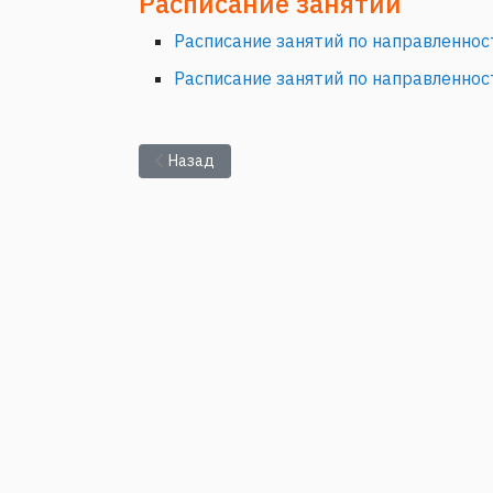
Расписание занятий
Расписание занятий по направленнос
Расписание занятий по направленност
Предыдущий: Электронное портфолио
Назад