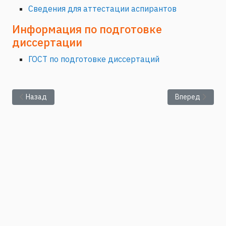
Сведения для аттестации аспирантов
Информация по подготовке
диссертации
ГОСТ по подготовке диссертаций
Предыдущий: Правила приема в аспирантуру
Следующий: П
Назад
Вперед