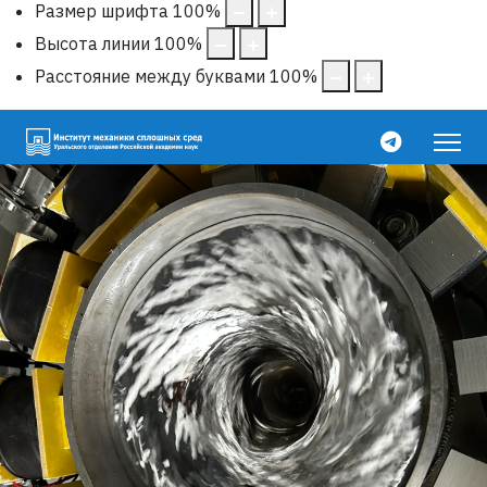
Размер шрифта
100
%
Высота линии
100
%
Расстояние между буквами
100
%