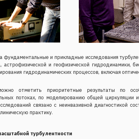
на фундаментальные и прикладные исследования турбуле
, астрофизической и геофизической гидродинамики, б
рования гидродинамических процессов, включая оптиче
ожно отметить приоритетные результаты по особ
льных потоках, по моделированию общей циркуляции и
исследований связано с неинвазивной диагностикой со
клиническую практику.
масштабной турбулентности