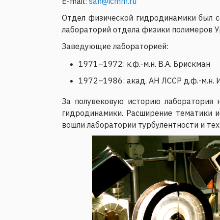
E-mail:
san@icmm.ru
Отдел физической гидродинамики был с
лабораторий отдела физики полимеров У
Заведующие лабораторией:
1971–1972: к.ф.-м.н. В.А. Брискман
1972–1986: акад. АН ЛССР д.ф.-м.н. 
За полувековую историю лаборатория н
гидродинамики. Расширение тематики и
вошли лаборатории турбулентности и те