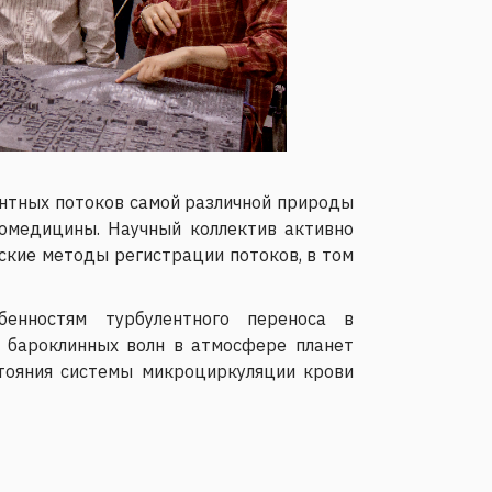
нтных потоков самой различной природы
иомедицины. Научный коллектив активно
ские методы регистрации потоков, в том
енностям турбулентного переноса в
 бароклинных волн в атмосфере планет
стояния системы микроциркуляции крови