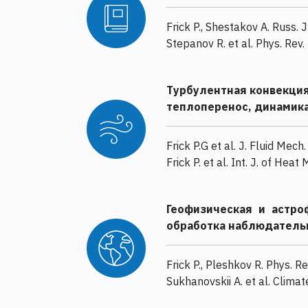
Frick P., Shestakov A. Russ. 
Stepanov R. et al. Phys. Rev.
Турбулентная конвекци
теплоперенос, динамик
Frick P.G et al. J. Fluid Mech
Frick P. et al. Int. J. of He
Геофизическая и астро
обработка наблюдатель
Frick P., Pleshkov R. Phys. R
Sukhanovskii A. et al. Climat