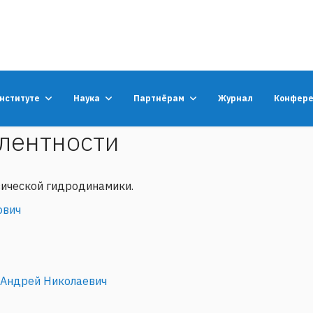
институте
Наука
Партнёрам
Журнал
Конфер
улентности
зической гидродинамики.
ович
 Андрей Николаевич