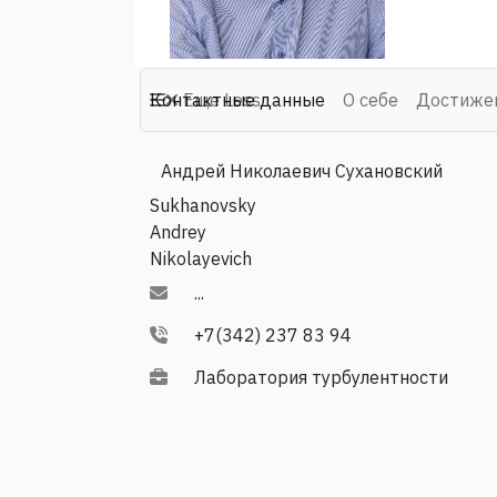
Контактные данные
Еще
Less
О себе
Достиже
Андрей Николаевич Сухановский
Sukhanovsky
Andrey
Nikolayevich
...
+7(342) 237 83 94
Лаборатория турбулентности