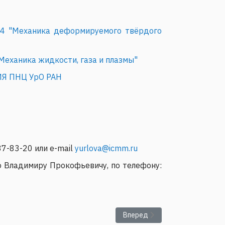
.04 "Механика деформируемого твёрдого
Механика жидкости, газа и плазмы"
КИЯ ПНЦ УрО РАН
7-83-20 или e-mail
yurlova@icmm.ru
о Владимиру Прокофьевичу, по телефону:
Следующий: Правила приема в 
Вперед