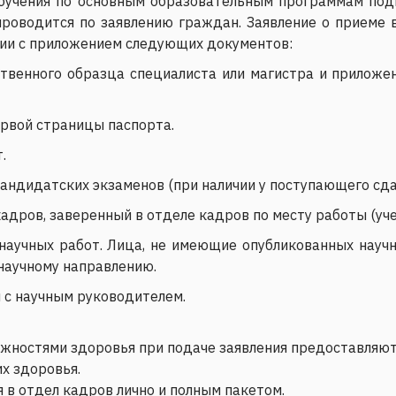
бучения по основным образовательным программам подг
роводится по заявлению граждан. Заявление о приеме 
ции с приложением следующих документов:
твенного образца специалиста или магистра и приложе
ервой страницы паспорта.
.
кандидатских экзаменов (при наличии у поступающего сд
кадров, заверенный в отделе кадров по месту работы (уч
научных работ. Лица, не имеющие опубликованных науч
научному направлению.
 с научным руководителем.
ожностями здоровья при подаче заявления предоставляю
х здоровья.
в отдел кадров лично и полным пакетом.