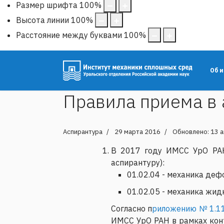
Размер шрифта
100
%
Высота линии
100
%
Расстояние между буквами
100
%
Об 
Правила приема в 
Аспирантура
29 марта 2016
Обновлено: 13 
В 2017 году ИМСС УрО РАН
аспирантуру):
01.02.04 - механика де
01.02.05 - механика жид
Согласно п
риложению № 1.1
ИМСС УрО РАН в рамках конт