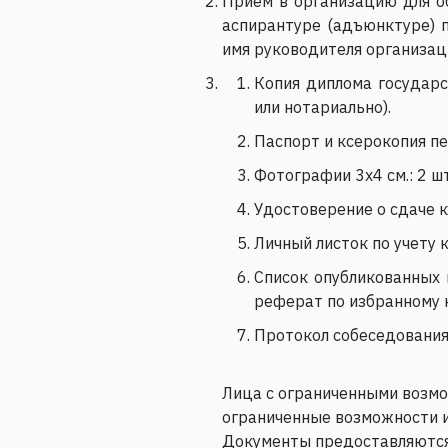
Прием в организацию для о
аспирантуре (адъюнктуре) п
имя руководителя организа
Копия диплома государс
или нотариально).
Паспорт и ксерокопия п
Фотографии 3x4 см.: 2 шт
Удостоверение о сдаче 
Личный листок по учету 
Список опубликованных 
реферат по избранному 
Протокол собеседования
Лица с ограниченными возм
ограниченные возможности и
Документы предоставляются 