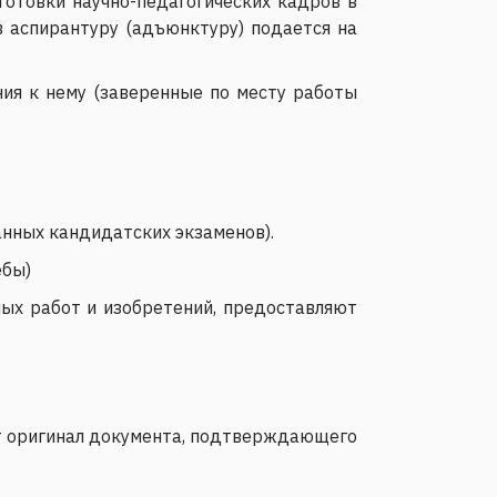
отовки научно-педагогических кадров в
в аспирантуру (адъюнктуру) подается на
ния к нему (заверенные по месту работы
анных кандидатских экзаменов).
ебы)
ных работ и изобретений, предоставляют
т оригинал документа, подтверждающего