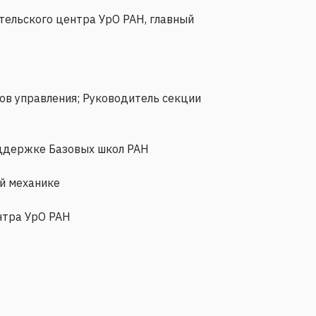
ельского центра УрО РАН, главный
ов управления; Руководитель секции
оддержке Базовых школ РАН
й механике
нтра УрО РАН