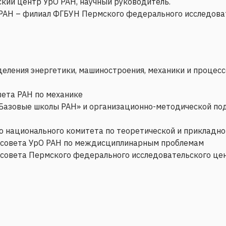
ий центр УрО РАН, научный руководитель.
РАН – филиал ФГБУН Пермского федерального исследоват
ления энергетики, машиностроения, механики и процесс
ета РАН по механике
«Базовые школы РАН» и организационно-методической п
 национального комитета по теоретической и прикладно
 совета УрО РАН по междисциплинарным проблемам
совета Пермского федерального исследовательского це