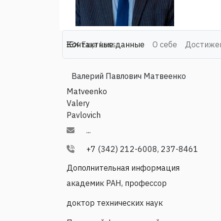
Контактные данные
Еще
Less
О себе
Достиже
Валерий Павлович Матвеенко
Matveenko
Valery
Pavlovich
...
+7 (342) 212-6008, 237-8461
Дополнительная информация
академик РАН, профессор
доктор технических наук