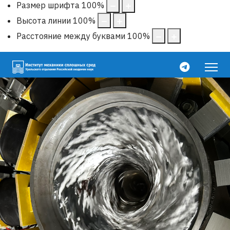
Размер шрифта
100
%
Высота линии
100
%
Расстояние между буквами
100
%