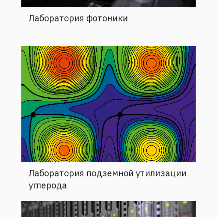
Лаборатория фотоники
Лаборатория подземной утилизации
углерода