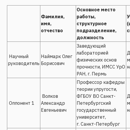
Основное место
Фамилия,
работы,
У
имя,
структурное
(
отчество
подразделение,
с
должность
Заведующий
лабораторией
Д
Научный
Наймарк Олег
физических основ
м
руководитель
Борисович
прочности, ИМСС УрО
н
РАН, г. Пермь
Профессор кафедры
теории упругости,
Волков
ФГБОУ ВО Санкт-
Д
Оппонент 1
Александр
Петербургский
м
Евгеньевич
государственный
н
университет,
г. Санкт-Петербург