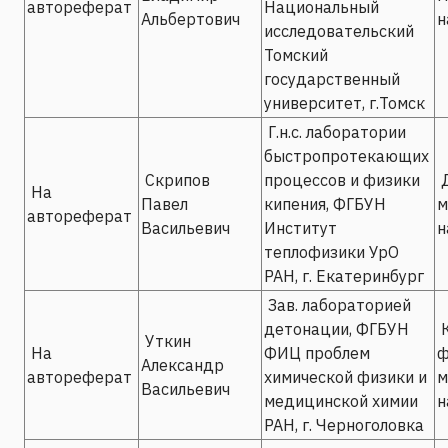
автореферат
Национальный
Альбертович
н
исследовательский
Томский
государственный
университет, г.Томск
Г.н.с. лаборатории
быстропротекающих
Скрипов
процессов и физики
Д
На
Павел
кипения, ФГБУН
м
автореферат
Васильевич
Институт
н
теплофизики УрО
РАН, г. Екатеринбург
Зав. лабораторией
детонации, ФГБУН
К
Уткин
На
ФИЦ проблем
ф
Александр
автореферат
химической физики и
м
Васильевич
медицинской химии
н
РАН, г. Черноголовка