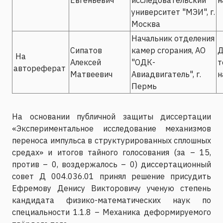
университет "МЭИ", г.
Москва
Начальник отделения
Сипатов
камер сгорания, АО
Д
На
Алексей
"ОДК-
т
автореферат
Матвеевич
Авиадвигатель", г.
н
Пермь
На основании публичной защиты диссертации
«Экспериментальное исследование механизмов
переноса импульса в структурированных сплошных
средах» и итогов тайного голосования (за – 15,
против – 0, воздержалось – 0) диссертационный
совет Д 004.036.01 принял решение присудить
Ефремову Денису Викторовичу ученую степень
кандидата физико-математических наук по
специальности 1.1.8 – Механика деформируемого