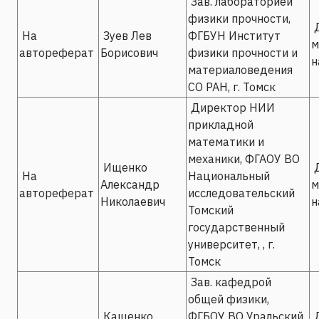
Зав. лабораторией
физики прочности,
Д
На
Зуев Лев
ФГБУН Институт
м
автореферат
Борисович
физики прочности и
н
материаловедения
СО РАН, г. Томск
Директор НИИ
прикладной
математики и
механики, ФГАОУ ВО
Ищенко
Д
На
Национальный
Александр
м
автореферат
исследовательский
Николаевич
н
Томский
государственный
университет, , г.
Томск
Зав. кафедрой
общей физики,
Кащенко
ФГБОУ ВО Уральский
Д