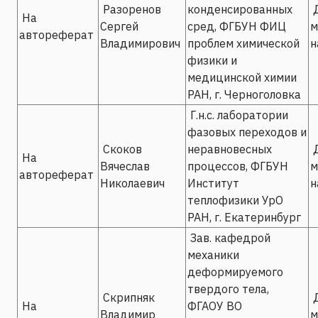
Разоренов
конденсированных
Д
На
Сергей
сред, ФГБУН ФИЦ
м
автореферат
Владимирович
проблем химической
н
физики и
медицинской химии
РАН, г. Черноголовка
Г.н.с. лаборатории
фазовых переходов и
Скоков
неравновесных
Д
На
Вячеслав
процессов, ФГБУН
м
автореферат
Николаевич
Институт
н
теплофизики УрО
РАН, г. Екатеринбург
Зав. кафедрой
механики
деформируемого
твердого тела,
Скрипняк
Д
На
ФГАОУ ВО
Владимир
м