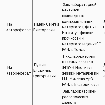
Зав. лабораторией
механики
полимерных
композиционных
Д
На
Панин Сергей
материалов, ФГБУН
т
автореферат
Викторович
Институт физики
н
прочности и
материаловеденияСО
РАН, г. Томск
Г.н.с. лаборатории
цветных сплавов,
Пушин
Д
На
ФГБУН Институт
Владимир
м
автореферат
физики металлов им.
Григорьевич
н
М.Н.Михеева УрО
РАН, г. Екатеринбург
Зав. лабораторией
реологических
свойств