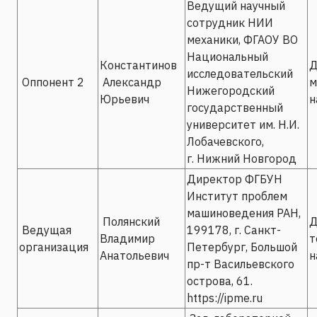
Ведущий научный
сотрудник НИИ
механики, ФГАОУ ВО
Национальный
Константинов
Д
исследовательский
Оппонент 2
Александр
м
Нижегородский
Юрьевич
н
государственный
университет им. Н.И.
Лобачевского,
г. Нижний Новгород
Директор ФГБУН
Институт проблем
машиноведения РАН,
Полянский
Д
Ведущая
199178, г. Санкт-
Владимир
т
организация
Петербург, Большой
Анатольевич
н
пр-т Васильевского
острова, 61.
https://ipme.ru