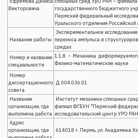
Ефремова Дениса
сплошных сред УрО РАН – филиал
Викторовича
государственного бюджетного уч
Пермский федеральный исследова
Уральского отделения Российской
Экспериментальное исследование
Название работы
переноса импульса в структуриро
средах
1.1.8 – Механика деформируемого
Номер и название
Физико-математические науки
специальности
Номер
диссертационного
Д 004.036.01
совета
Название
Институт механики сплошных сред
организации, где
филиал ФГБУН "Пермский федера
выполнена работа
исследовательский центр УРО РАН
Адрес
организации, где
614018 г. Пермь, ул. Академика Ко
выполнена работа