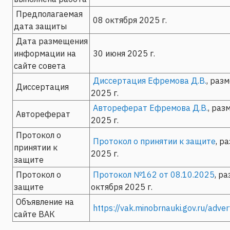
Предполагаемая
08 октября 2025 г.
дата защиты
Дата размещения
информации на
30 июня 2025 г.
сайте совета
Диссертация Ефремова Д.В.
, раз
Диссертация
2025 г.
Автореферат Ефремова Д.В.
, раз
Автореферат
2025 г.
Протокол о
Протокол о принятии к защите
, р
принятии к
2025 г.
защите
Протокол о
Протокол №162 от 08.10.2025
, р
защите
октября 2025 г.
Объявление на
https://vak.minobrnauki.gov.ru/ad
сайте ВАК