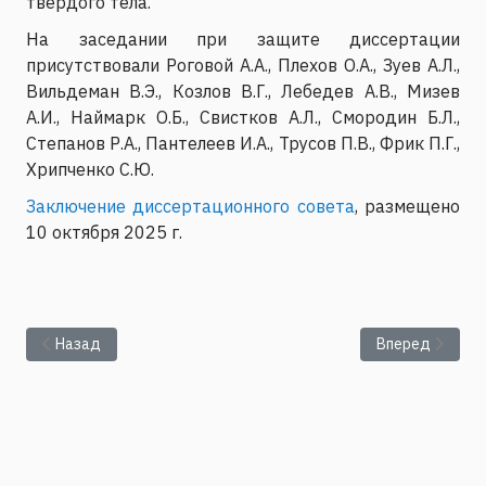
твёрдого тела.
На заседании при защите диссертации
присутствовали Роговой А.А., Плехов О.А., Зуев А.Л.,
Вильдеман В.Э., Козлов В.Г., Лебедев А.В., Мизев
А.И., Наймарк О.Б., Свистков А.Л., Смородин Б.Л.,
Степанов Р.А., Пантелеев И.А., Трусов П.В., Фрик П.Г.,
Хрипченко С.Ю.
Заключение диссертационного совета
, размещено
10 октября 2025 г.
Предыдущий: Защита диссертации Косова Д.А. на соискание у
Следующий: Пр
Назад
Вперед