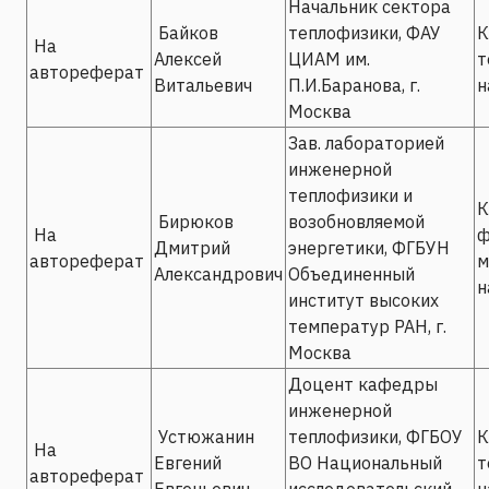
Начальник сектора
Байков
теплофизики, ФАУ
К
На
Алексей
ЦИАМ им.
т
автореферат
Витальевич
П.И.Баранова, г.
н
Москва
Зав. лабораторией
инженерной
теплофизики и
К
Бирюков
возобновляемой
На
ф
Дмитрий
энергетики, ФГБУН
автореферат
м
Александрович
Объединенный
н
институт высоких
температур РАН, г.
Москва
Доцент кафедры
инженерной
Устюжанин
теплофизики, ФГБОУ
К
На
Евгений
ВО Национальный
т
автореферат
Евгеньевич
исследовательский
н