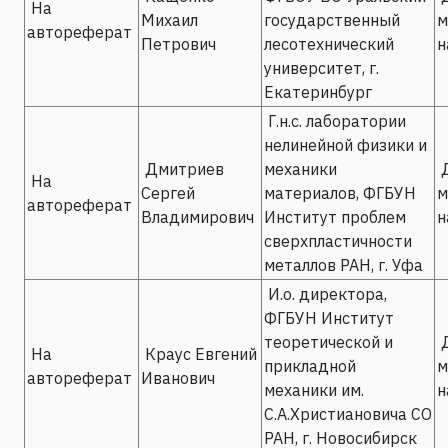
На
Михаил
государственный
м
автореферат
Петрович
лесотехнический
н
университет, г.
Екатеринбург
Г.н.с. лаборатории
нелинейной физики и
Дмитриев
механики
Д
На
Сергей
материалов, ФГБУН
м
автореферат
Владимирович
Институт проблем
н
сверхпластичности
металлов РАН, г. Уфа
И.о. директора,
ФГБУН Институт
теоретической и
Д
На
Краус Евгений
прикладной
м
автореферат
Иванович
механики им.
н
С.А.Христиановича СО
РАН, г. Новосибирск