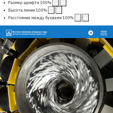
Размер шрифта
100
%
Высота линии
100
%
Расстояние между буквами
100
%