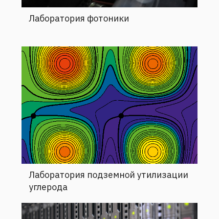
Лаборатория фотоники
Лаборатория подземной утилизации
углерода