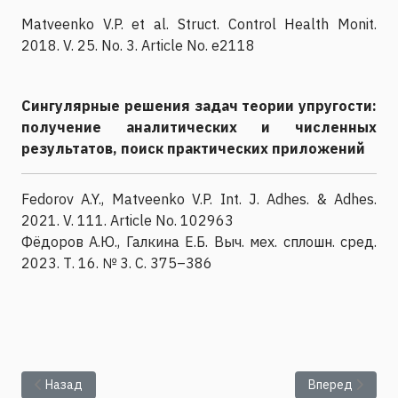
Matveenko V.P. et al. Struct. Control Health Monit.
2018. V. 25. No. 3. Article No. e2118
Сингулярные решения задач теории упругости:
получение аналитических и численных
результатов, поиск практических приложений
Fedorov A.Y., Matveenko V.P. Int. J. Adhes. & Adhes.
2021. V. 111. Article No. 102963
Фёдоров А.Ю., Галкина Е.Б. Выч. мех. сплошн. сред.
2023. Т. 16. № 3. С. 375–386
Предыдущий: Лаборатория интеллектуального мониторинга
Следующий: Ла
Назад
Вперед