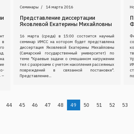
Семинары
14 марта 2016
Н
ии
Представление диссертации
П
Яковлевой Екатерины Михайловны
Ф
нт
16 марта (среда) в 15:00 состоится научный
Ф
 в
семинар ИМСС на котором будет представлена
с
го
диссертация Яковлевой Екатерины Михайловны
к
д.
(Самарский государственный университет) по
т
на
теме "Краевые задачи о смешанном нагружении
У
ие
тел с разрезами с учетом накопления рассеянных
И
о-
повреждений в связанной постановке".
с
4 –
Представление...
по
44
45
46
47
48
49
50
51
52
53