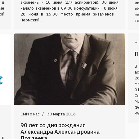
 в
экзамены - 10 июня (для аспирантов), 30 июня
д
ие
начало экзаменов в 09-00 консультации - 8 июня,
«
ой
28 июня в 16-30 Место приема экзаменов -
с
Пермский...
те
Н
П
В
а
28
м
0
С
М
Ф
РА
СМИ о нас
30 марта 2016
90 лет со дня рождения
Александра Александровича
Поздеева
 в