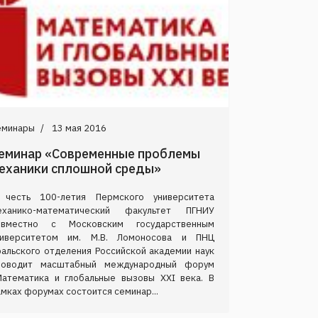
еминары
13 мая 2016
еминар «Современные проблемы
еханики сплошной среды»
 честь 100-летия Пермского университета
еханико-математический факультет ПГНИУ
овместно с Московским государственным
ниверситетом им. М.В. Ломоносова и ПНЦ
ральского отделения Российской академии наук
роводит масштабный международный форум
Математика и глобальные вызовы XXI века. В
мках форумах состоится семинар...