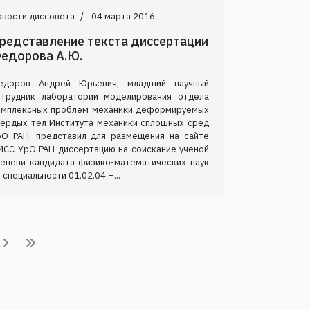
овости диссовета
04 марта 2016
редставление текста диссертации
едорова А.Ю.
едоров Андрей Юрьевич, младший научный
отрудник лаборатории моделирования отдела
омплексных проблем механики деформируемых
вердых тел Института механики сплошных сред
рО РАН, представил для размещения на сайте
МСС УрО РАН диссертацию на соискание ученой
тепени кандидата физико-математических наук
 специальности 01.02.04 –...