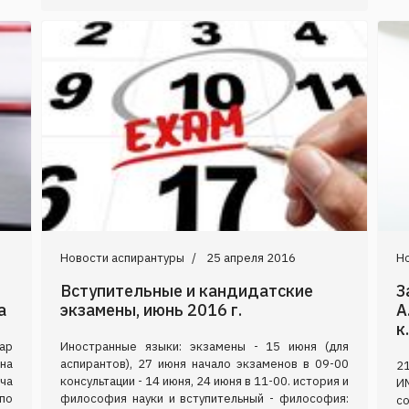
Новости аспирантуры
25 апреля 2016
Н
Вступительные и кандидатские
З
а
экзамены, июнь 2016 г.
А
к
нар
Иностранные языки: экзамены - 15 июня (для
на
аспирантов), 27 июня начало экзаменов в 09-00
21
ча
консультации - 14 июня, 24 июня в 11-00. история и
И
по
философия науки и вступительный - философия:
с