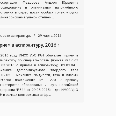
иссертации Федорова Андрея Юрьевича
Исследование и оптимизация напряжённого
остояния в окрестности особых точек упругих
л» на соискание ученой степени...
овости аспирантуры
29 марта 2016
рием в аспирантуру, 2016 г.
 2016 году ИМСС УрО РАН объявляет прием в
спирантуру по специальностям (приказ №17 от
.03.2016 о приёме в аспирантуру): 01.02.04 -
еханика деформируемого твердого тела
1.02.05 - механика жидкости, газа и плазмы
огласно приложению № 270 к приказу
инистерства образования и науки Российской
едерации №544 от 29.05.2015 г . для ИМСС УрО
Н в рамках контрольных цифр...