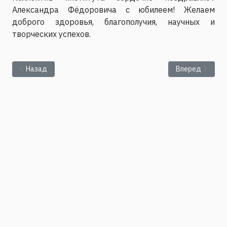
Александра Фёдоровича с юбилеем! Желаем
доброго здоровья, благополучия, научных и
творческих успехов.
Предыдущий: Поздравляем с победой в конкурсе на получе
Следующий: По
Назад
Вперед