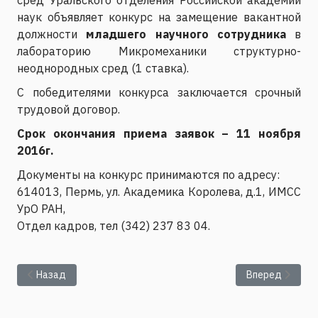
наук объявляет конкурс на замещение вакантной
должности
младшего научного сотрудника
в
лабораторию Микромеханики структурно-
неоднородных сред (1 ставка).
C победителями конкурса заключается срочный
трудовой договор.
Срок окончания приема заявок – 11 ноября
2016г.
Документы на конкурс принимаются по адресу:
614013, Пермь, ул. Академика Королева, д.1, ИМСС
УрО РАН,
Отдел кадров, тел (342) 237 83 04.
Предыдущий: ИМСС УрО РАН объявляет конкурс на замещени
Следующий: За
Назад
Вперед