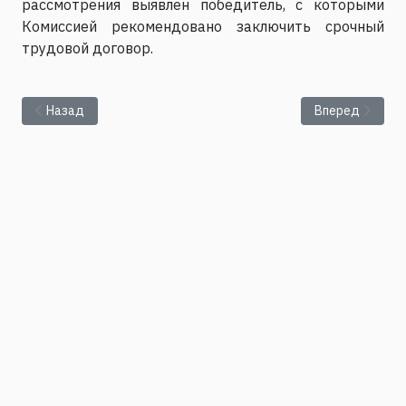
рассмотрения выявлен победитель, с которыми
Комиссией рекомендовано заключить срочный
трудовой договор.
Предыдущий: ИМСС УрО РАН объявляет конкурс на замещени
Следующий: За
Назад
Вперед