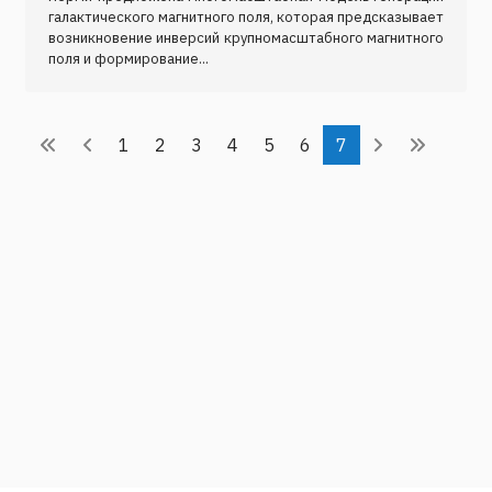
галактического магнитного поля, которая предсказывает
возникновение инверсий крупномасштабного магнитного
поля и формирование...
1
2
3
4
5
6
7