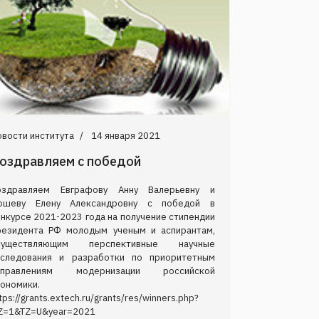
вости института
14 января 2021
оздравляем с победой
оздравляем Евграфову Анну Валерьевну и
ошеву Елену Александровну с победой в
нкурсе 2021-2023 года на получение стипендии
резидента РФ молодым ученым и аспирантам,
существляющим перспективные научные
сследования и разработки по приоритетным
аправлениям модернизации российской
ономики.
tps://grants.extech.ru/grants/res/winners.php?
Z=1&TZ=U&year=2021