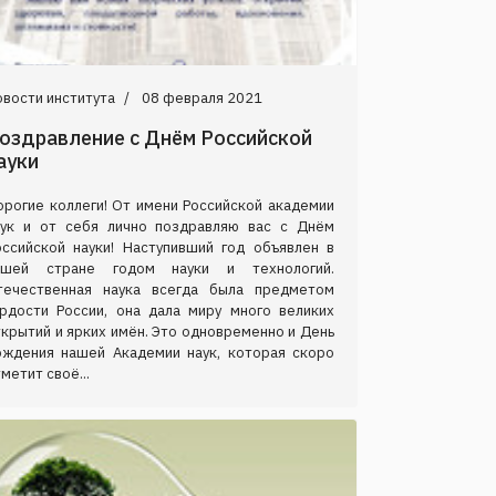
вости института
08 февраля 2021
оздравление с Днём Российской
ауки
орогие коллеги! От имени Российской академии
аук и от себя лично поздравляю вас с Днём
оссийской науки! Наступивший год объявлен в
ашей стране годом науки и технологий.
течественная наука всегда была предметом
ордости России, она дала миру много великих
крытий и ярких имён. Это одновременно и День
ождения нашей Академии наук, которая скоро
метит своё...