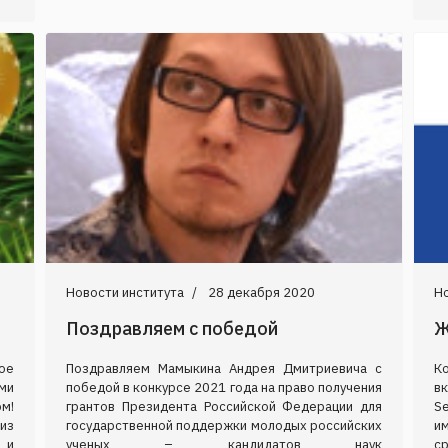
Новости института
28 декабря 2020
Но
Поздравляем с победой
Ж
ое
Поздравляем Мамыкина Андрея Дмитриевича с
К
ми
победой в конкурсе 2021 года на право получения
в
м!
грантов Президента Российской Федерации для
Se
из
государственной поддержки молодых российских
и
 и
ученых – кандидатов наук
с