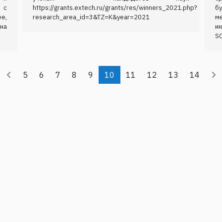
 с
https://grants.extech.ru/grants/res/winners_2021.php?
б
е,
research_area_id=3&TZ=K&year=2021
м
на
и
SC
5
6
7
8
9
10
11
12
13
14