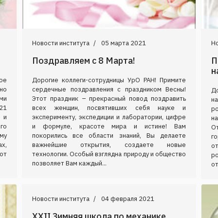
Новости института
05 марта 2021
Но
Поздравляем с 8 Марта!
П
н
ое
Дорогие коллеги-сотрудницы УрО РАН! Примите
но
сердечные поздравления с праздником Весны!
Д
ми
Этот праздник – прекрасный повод поздравить
н
21
всех женщин, посвятивших себя науке и
р
 и
эксперименту, экспедиции и лаборатории, цифре
н
го
и формуле, красоте мира и истине! Вам
О
му
покорились все области знаний, Вы делаете
г
ах,
важнейшие открытия, создаете новые
от
от
технологии. Особый взглядна природу и общество
р
позволяет Вам каждый...
от
Новости института
04 февраля 2021
XXII Зимняя школа по механике