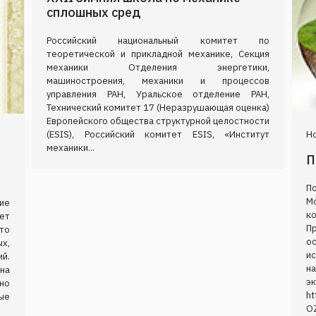
сплошных сред
Российский национальный комитет по
теоретической и прикладной механике, Секция
механики Отделения энергетики,
машиностроения, механики и процессов
управления РАН, Уральское отделение РАН,
Технический комитет 17 (Неразрушающая оценка)
Европейского общества структурной целостности
(ESIS), Российский комитет ESIS, «Институт
Но
механики...
П
П
М
ие
ко
ет
П
то
о
х,
и
й.
н
на
эк
но
ht
ые
O