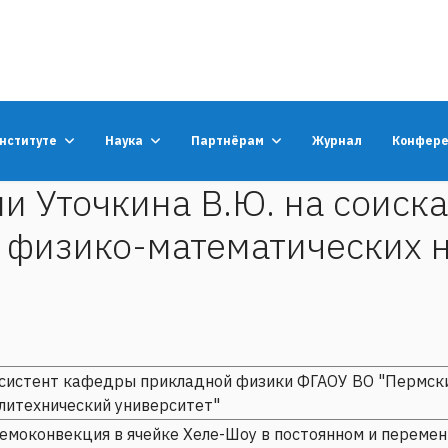
институте
Наука
Партнёрам
Журнал
Конфер
и Уточкина В.Ю. на соиск
 физико-математических 
систент кафедры прикладной физики ФГАОУ ВО "Пермск
литехнический университет"
емоконвекция в ячейке Хеле-Шоу в постоянном и переме