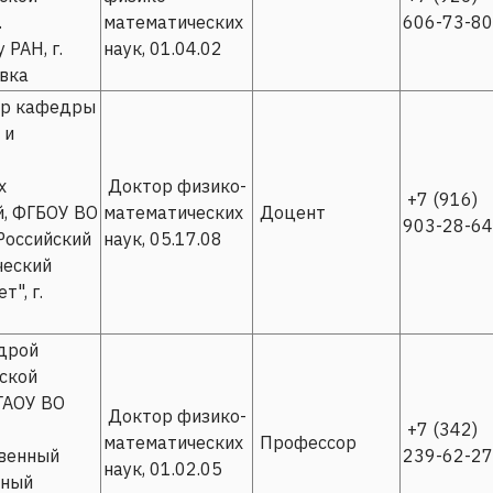
.
математических
606-73-80
 РАН, г.
наук, 01.04.02
вка
р кафедры
 и
х
Доктор физико-
+7 (916)
й, ФГБОУ ВО
математических
Доцент
903-28-64
Российский
наук, 05.17.08
ческий
т", г.
дрой
ской
ГАОУ ВО
Доктор физико-
+7 (342)
математических
Профессор
венный
239-62-27
наук, 01.02.05
ьный