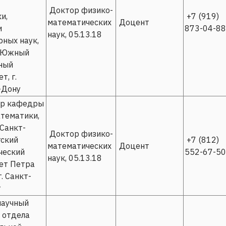
Доктор физико-
и,
+7 (919)
математических
Доцент
и
873-04-88
наук, 05.13.18
ных наук,
 Южный
ный
т, г.
-Дону
р кафедры
тематики,
Санкт-
Доктор физико-
ский
+7 (812)
математических
Доцент
ческий
552-67-50
наук, 05.13.18
ет Петра
г. Санкт-
г
научный
 отдела