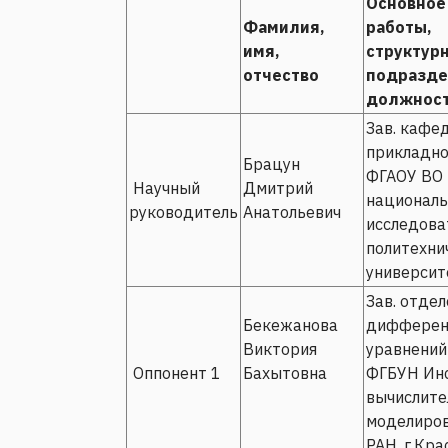
Основное
Фамилия,
работы,
имя,
структур
отчество
подразде
должнос
Зав. кафе
прикладно
Брацун
ФГАОУ ВО
Научный
Дмитрий
национал
руководитель
Анатольевич
исследова
политехни
университе
Зав. отде
Бекежанова
дифферен
Виктория
уравнений
Оппонент 1
Бахытовна
ФГБУН Ин
вычислите
моделиров
РАН, г.Кра