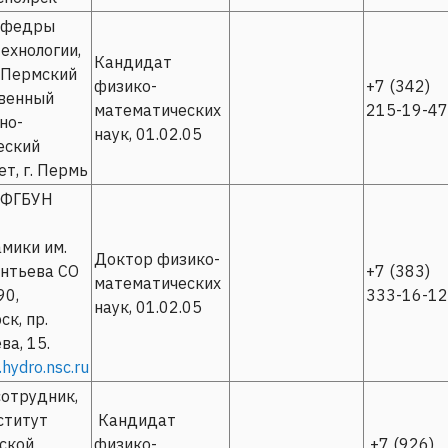
афедры
ехнологии,
Кандидат
 Пермский
физико-
+7 (342)
венный
математических
215-19-47
но-
наук, 01.02.05
еский
т, г. Пермь
 ФГБУН
мики им.
Доктор физико-
ентьева СО
+7 (383)
математических
90,
333-16-12
наук, 01.02.05
к, пр.
ва, 15.
hydro.nsc.ru
отрудник,
ститут
Кандидат
ской
физико-
+7 (926)