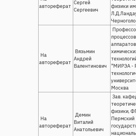
Сергей
автореферат
физики им
Сергеевич
Л.Д.Ландау
Черноголо
Профессо
процессов
аппаратов
Вязьмин
химически
На
Андрей
технологи
автореферат
Валентинович
"МИРЭА - 
технологи
университе
Москва
Зав. кафе
теоретиче
физики, Ф
Демин
На
Пермский
Виталий
автореферат
государст
Анатольевич
национал