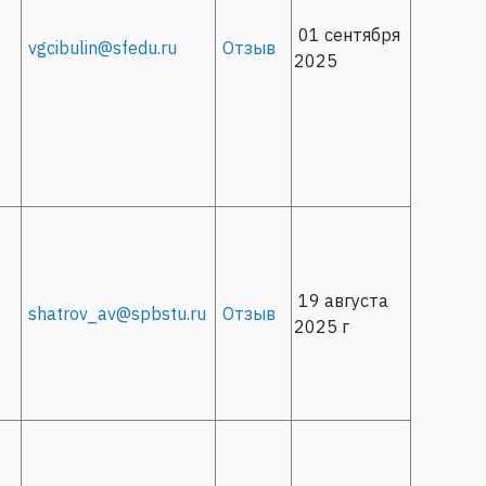
01 сентября
vgcibulin@sfedu.ru
Отзыв
2025
19 августа
shatrov_av@spbstu.ru
Отзыв
2025 г