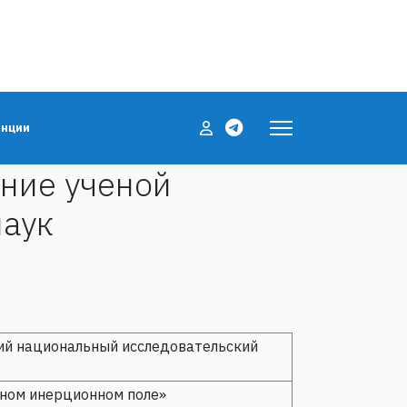
енции
ание ученой
наук
ий национальный исследовательский
нном инерционном поле»