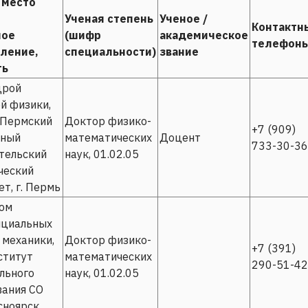
 место
Ученая степень
Ученое /
Контактн
ное
(шифр
академическое
телефон
ление,
специальности)
звание
ть
дрой
й физики,
 Пермский
Доктор физико-
+7 (909)
ьный
математических
Доцент
733-30-36
тельский
наук, 01.02.05
ческий
т, г. Пермь
лом
циальных
 механики,
Доктор физико-
+7 (391)
ститут
математических
290-51-42
льного
наук, 01.02.05
ания СО
сноярск