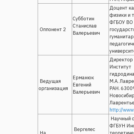
Доцент к
физики и т
Субботин
ФГБОУ ВО
Станислав
Оппонент 2
государст
Валерьевич
гуманитар
педагогич
университе
Директор
Институт
гидродина
Ерманюк
Ведущая
М.А. Лавр
Евгений
организация
РАН. 6300
Валерьевич
Новосибирс
Лаврентье
http://www.
Научный с
ФГБУН Ин
Вергелес
На
теоретиче