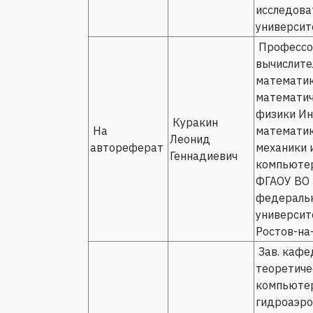
исследова
университе
Профессо
вычислите
математик
математи
физики Ин
Куракин
На
математик
Леонид
автореферат
механики 
Геннадиевич
компьютер
ФГАОУ ВО
федераль
университе
Ростов-на
Зав. кафе
теоретиче
компьюте
гидроаэр