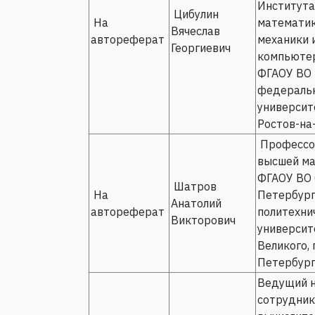
Института
Цибулин
На
математик
Вячеслав
автореферат
механики 
Георгиевич
компьютер
ФГАОУ ВО
федераль
университе
Ростов-на
Профессо
высшей ма
ФГАОУ ВО 
Шатров
На
Петербург
Анатолий
автореферат
политехни
Викторович
университ
Великого, 
Петербур
Ведущий 
сотрудник