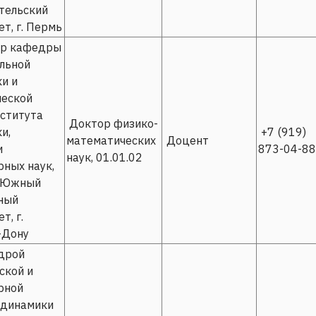
тельский
т, г. Пермь
р кафедры
льной
и и
ческой
ститута
Доктор физико-
и,
+7 (919)
математических
Доцент
и
873-04-88
наук, 01.01.02
ных наук,
 Южный
ный
т, г.
-Дону
дрой
ской и
рной
одинамики