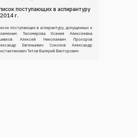
писок поступающих в аспирантуру
 2014 г.
исок поступающих в аспирантуру, допущенных к
кзаменам: Тихомирова Ксения Алексеевна
шивков Алексей Николаевич Прохоров
лександр Евгеньевич Соколов Александр
нстантинович Титов Валерий Викторович