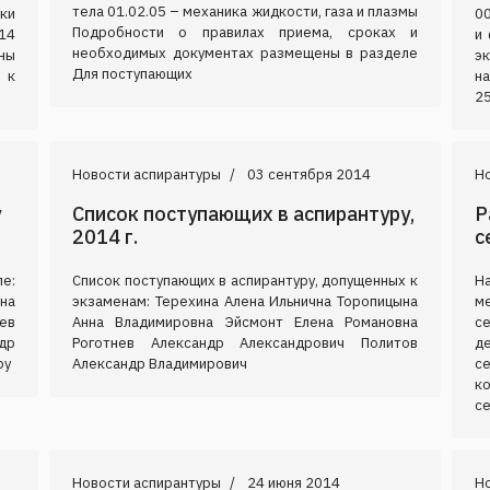
тела 01.02.05 – механика жидкости, газа и плазмы
ки
00
Подробности о правилах приема, сроках и
14
и
необходимых документах размещены в разделе
ны
э
Для поступающих
 к
на
25
Новости аспирантуры
03 сентября 2014
Н
у
Список поступающих в аспирантуру,
Р
2014 г.
с
е:
Список поступающих в аспирантуру, допущенных к
Н
на
экзаменам: Терехина Алена Ильнична Торопицына
ме
ев
Анна Владимировна Эйсмонт Елена Романовна
с
др
Роготнев Александр Александрович Политов
д
ру
Александр Владимирович
с
к
се
Новости аспирантуры
24 июня 2014
Н