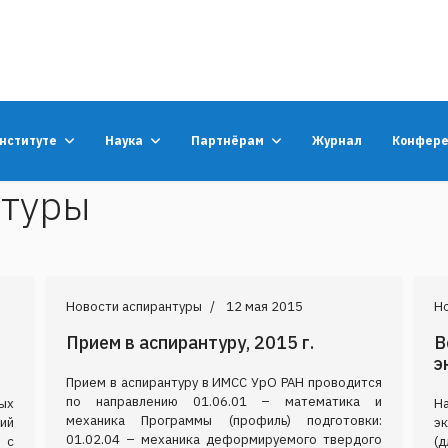
институте
Наука
Партнёрам
Журнал
Конфер
нтуры
Новости аспирантуры
12 мая 2015
Н
Прием в аспирантуру, 2015 г.
В
э
Прием в аспирантуру в ИМСС УрО РАН проводится
по направлению 01.06.01 – математика и
ых
Н
механика Программы (профиль) подготовки:
ий
эк
01.02.04 – механика деформируемого твердого
 с
(д