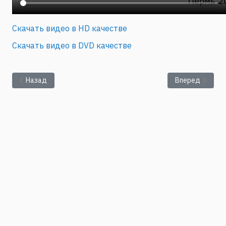
Скачать видео в HD качестве
Скачать видео в DVD качестве
Предыдущий: Кузнецов А.А.: "Процессы массопереноса и ст
Следующий: Ев
Назад
Вперед