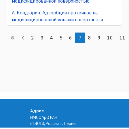
модифицированной поверхностью
А. Кондюрин: Адсорбция протеинов на
модифицированной ионами поверхности
2
3
4
5
6
7
8
9
10
11
Адрес
ИМСС УрО РАН
614013, Россия, г. Пермь,