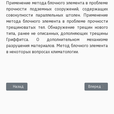
Применение метода блочного элемента в проблеме
прочности подземных сооружений, содержащих
совокупности параллельных штолен. Применение
метода блочного элемента в проблеме прочности
трещиноватых тел. Обнаружение трещин нового
типа, ранее не описанных, дополняющих трещины
Гриффитса. О дополнительном механизме
разрушения материалов. Метод блочного элемента
в некоторых вопросах климатологии.
Предыдущий: Manchao He - A new technology for prediction and 
Следующий: Ув
Назад
Вперед