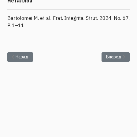
металлов
Bartolomei M. et al. Frat. Integrita. Strut. 2024. No. 67.
P. 1–11
Предыдущий: Лаборатория динамики дисперсных систем
Следующий: Ла
Назад
Вперед