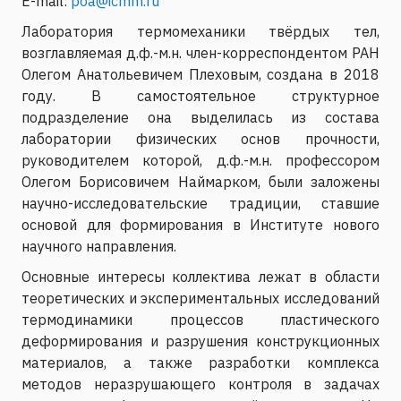
E-mail:
poa@icmm.ru
Лаборатория термомеханики твёрдых тел,
возглавляемая д.ф.-м.н. член-корреспондентом РАН
Олегом Анатольевичем Плеховым, создана в 2018
году. В самостоятельное структурное
подразделение она выделилась из состава
лаборатории физических основ прочности,
руководителем которой, д.ф.-м.н. профессором
Олегом Борисовичем Наймарком, были заложены
научно-исследовательские традиции, ставшие
основой для формирования в Институте нового
научного направления.
Основные интересы коллектива лежат в области
теоретических и экспериментальных исследований
термодинамики процессов пластического
деформирования и разрушения конструкционных
материалов, а также разработки комплекса
методов неразрушающего контроля в задачах