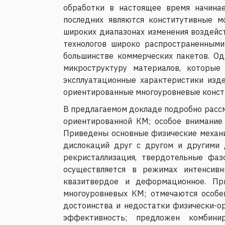
обработки в настоящее время начина
последних являются конститутивные м
широких диапазонах изменения воздейст
технологов широко распространенными
большинстве коммерческих пакетов. О
микроструктуру материалов, которые
эксплуатационные характеристики изде
ориентированные многоуровневые консти
В предлагаемом докладе подробно рассма
ориентированной КМ; особое внимание 
Приведены основные физические механи
дислокаций друг с другом и другими 
рекристаллизация, твердотельные фаз
осуществляется в режимах интенсив
квазитвердое и деформационное. При
многоуровневых КМ; отмечаются особе
достоинства и недостатки физически-ор
эффективность; предложен комбини