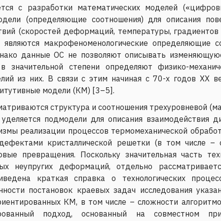
ется с разработки математических моделей («цифров
одели (определяющие соотношения) для описания по
вий (скоростей деформаций, температуры, градиентов 
 являются макрофеноменологические определяющие соо
днако данные ОС не позволяют описывать изменяющуюс
 в значительной степени определяют физико-механич
лий из них. В связи с этим начиная с 70-х годов ХХ в
тутивные модели (КМ) [3–5].
триваются структура и соотношения трехуровневой (мак
уделяется подмодели для описания взаимодействия ди
змы реализации процессов термомеханической обработ
дефектами кристаллической решетки (в том числе – 
овые превращения. Поскольку значительная часть тех
ных неупругих деформаций, отдельно рассматривает
ведена краткая справка о технологических процес
нности постановок краевых задач исследования указа
иентированных КМ, в том числе – сложности алгоритмо
рованный подход, основанный на совместном при