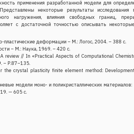
жность применения разработанной модели для определе
 Представлены некоторые результаты исследования 
жного нагружения, влияния свободных границ, преры
оляет с достаточной точностью описывать некоторы
го-пластические деформации – М.: Логос, 2004. – 388 с.
ти – М.: Наука, 1969. – 420 с.
A review // In «Practical Aspects of Computational Chemistry
9. – Р.87–135.
or the crystal plasticity finite element method: Develop
ровневые модели моно- и поликристаллических материалов:
9. — 605 с.
ли космических МГД систем