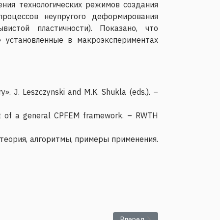
ния технологических режимов создания
процессов неупругого деформирования
вистой пластичности). Показано, что
е установленные в макроэкспериментах
». J. Leszczynski and M.K. Shukla (eds.). –
ment of a general CPFEM framework. – RWTH
 теория, алгоритмы, примеры применения.
Следующий: Сыпало К.И. - Ра
Вперед