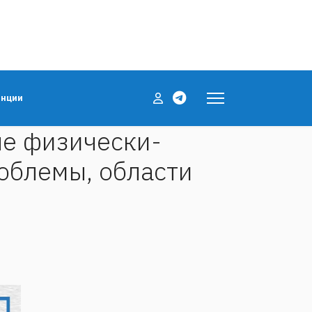
енции
ые физически-
облемы, области