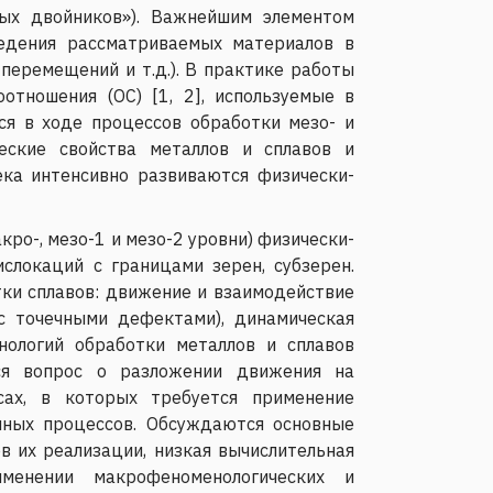
ых двойников»). Важнейшим элементом
ведения рассматриваемых материалов в
перемещений и т.д.). В практике работы
тношения (ОС) [1, 2], используемые в
я в ходе процессов обработки мезо- и
еские свойства металлов и сплавов и
ека интенсивно развиваются физически-
ро-, мезо-1 и мезо-2 уровни) физически-
слокаций с границами зерен, субзерен.
ки сплавов: движение и взаимодействие
с точечными дефектами), динамическая
нологий обработки металлов и сплавов
ся вопрос о разложении движения на
сах, в которых требуется применение
нных процессов. Обсуждаются основные
в их реализации, низкая вычислительная
менении макрофеноменологических и