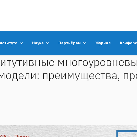
институте
Наука
Партнёрам
Журнал
Конфер
ститутивные многоуровнев
модели: преимущества, пр