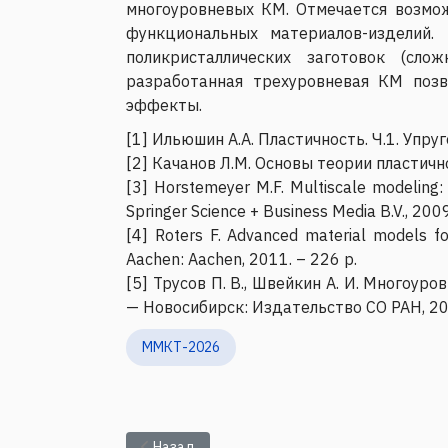
многоуровневых КМ. Отмечается возмо
функциональных материалов-изделий.
поликристаллических заготовок (сло
разработанная трехуровневая КМ позв
эффекты.
[1] Ильюшин А.А. Пластичность. Ч.1. Упру
[2] Качанов Л.М. Основы теории пластичнос
[3] Horstemeyer M.F. Multiscale modeling: 
Springer Science + Business Media B.V., 200
[4] Roters F. Advanced material models f
Aachen: Aachen, 2011. – 226 р.
[5] Трусов П. В., Швейкин А. И. Многоу
— Новосибирск: Издательство СО РАН, 201
ММКТ-2026
Предыдущий: Фрик П.Г. - Динамические моде
Назад