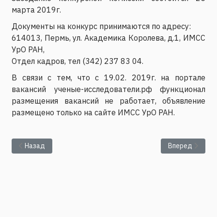
марта 2019г.
Документы на конкурс принимаются по адресу:
614013, Пермь, ул. Академика Королева, д.1, ИМСС
УрО РАН,
Отдел кадров, тел (342) 237 83 04.
В связи с тем, что с 19.02. 2019г. на портале
вакансий ученые-исследователи.рф функционал
размещения вакансий не работает, объявление
размещено только на сайте ИМСС УрО РАН.
Предыдущий: ИМСС УрО РАН объявляет конкурс на замещени
Следующий: ИМ
Назад
Вперед