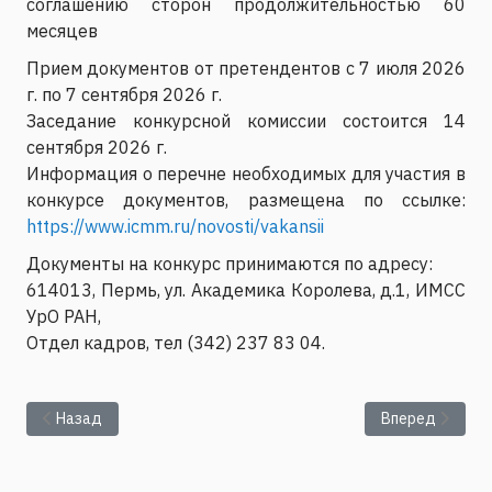
соглашению сторон продолжительностью 60
месяцев
Прием документов от претендентов с 7 июля 2026
г. по 7 сентября 2026 г.
Заседание конкурсной комиссии состоится 14
сентября 2026 г.
Информация о перечне необходимых для участия в
конкурсе документов, размещена по ссылке:
https://www.icmm.ru/novosti/vakansii
Документы на конкурс принимаются по адресу:
614013, Пермь, ул. Академика Королева, д.1, ИМСС
УрО РАН,
Отдел кадров, тел (342) 237 83 04.
Предыдущий: ИМСС УрО РАН объявляет конкурс на замещени
Следующий: ИМ
Назад
Вперед