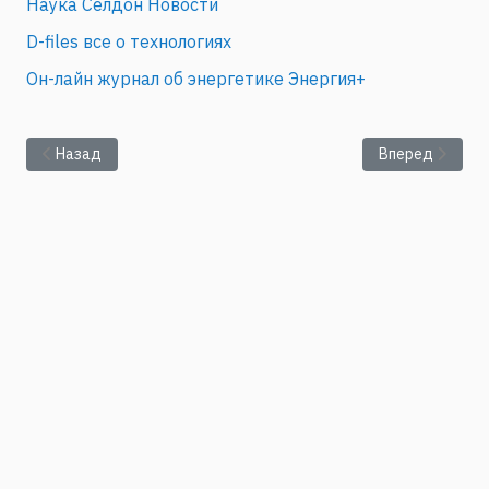
Наука Селдон Новости
D-files все о технологиях
Он-лайн журнал об энергетике Энергия+
Предыдущий: Механика будущего
Следующий: Пр
Назад
Вперед