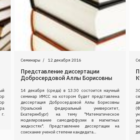
Семинары
12 декабря 2016
С
Представление диссертации
П
Добросердовой Аллы Борисовны
К
ый
14 декабря (среда) в 13:30 состоится научный
3
тор
семинар ИМСС на котором будет представлена
с
ор
диссертация Добросердовой Аллы Борисовны
д
ра
(Уральский федеральный университет,
(
г.
Екатеринбург) на тему "Математическое
у
моделирование самодиффузии в магнитных
у
жидкостях". Представление диссертации на
э
соискание ученой степени кандидата...
де