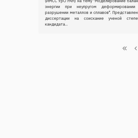
(ИМСС УрО РАН) на тему "Моделирование балан
энергии при неупругом деформировании
разрушении металлов и сплавов". Представлен
диссертации на соискание ученой степе
кандидата...