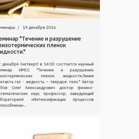
еминары
19 декабря 2016
еминар "Течение и разрушение
еизотермических пленок
идкости."
 декабря (четверг) в 14:00 состоится научный
еминар ИМСС "Течение и разрушение
еизотермических пленок жидкости.Линия
нтакта газ - жидкость – твердое тело." Автор
абов Олег Александрович доктор физико-
атематических наук, профессор, заведующий
абораторией «Интенсификации процессов
плообмена»...