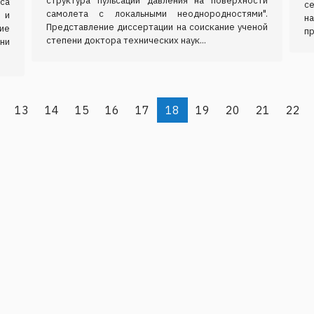
структура пульсаций давления на поверхности
са
се
самолета с локальными неоднородностями".
 и
н
Представление диссертации на соискание ученой
ие
пр
степени доктора технических наук...
ни
13
14
15
16
17
18
19
20
21
22