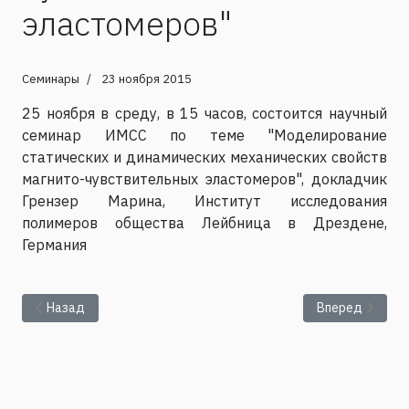
эластомеров"
Семинары
23 ноября 2015
25 ноября в среду, в 15 часов, состоится научный
семинар ИМСС по теме "Моделирование
статических и динамических механических свойств
магнито-чувствительных эластомеров", докладчик
Грензер Марина, Институт исследования
полимеров общества Лейбница в Дрездене,
Германия
Предыдущий: Лекции профессоров Высшей нормальной школы
Следующий: Ле
Назад
Вперед