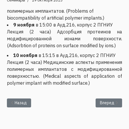
Семинары
29 октября 2015
полимерных имплантатов. (Problems of
biocompatibility of artificial polymer implants.)
9 ноября
в 15:00 в Ауд.216, корпус 2 ПГНИУ
Лекция (2 часа) Адсорбция протеинов на
модифицированной ионами поверхности.
(Adsorbtion of proteins on surface modified by ions.)
10 ноября
в 15:15 в Ауд.216, корпус 2 ПГНИУ
Лекция (2 часа) Медицинские аспекты применения
полимерных имплантатов с модифицированной
поверхностью. (Medical aspects of application of
polymer implant with modified surface.)
Предыдущий: Представление диссертации Осипенко Михаи
Следующий: Пр
Назад
Вперед