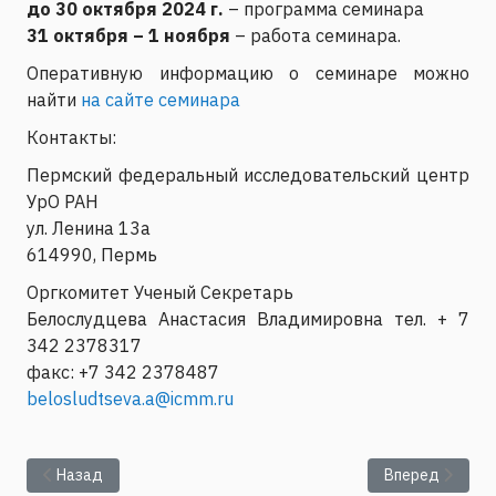
до 30 октября 2024 г.
– программа семинара
31 октября – 1 ноября
– работа семинара.
Оперативную информацию о семинаре можно
найти
на сайте семинара
Контакты:
Пермский федеральный исследовательский центр
УрО РАН
ул. Ленина 13а
614990, Пермь
Оргкомитет Ученый Секретарь
Белослудцева Анастасия Владимировна тел. + 7
342 2378317
факс: +7 342 2378487
belosludtseva.a@icmm.ru
Предыдущий: Цикл лекций «Вопросы физики плазмы» (Е.Голб
Следующий: Не
Назад
Вперед