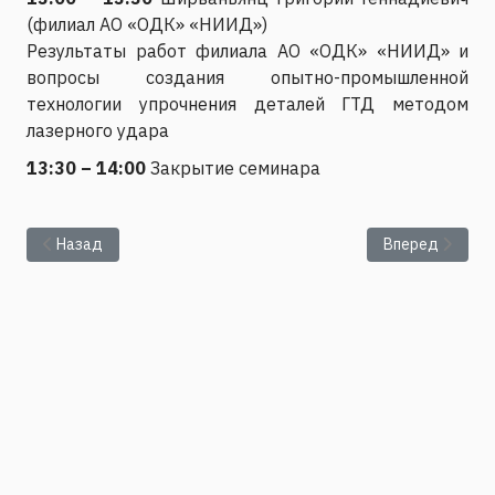
(филиал АО «ОДК» «НИИД»)
Результаты работ филиала АО «ОДК» «НИИД» и
вопросы создания опытно-промышленной
технологии упрочнения деталей ГТД методом
лазерного удара
13:30 – 14:00
Закрытие семинара
Предыдущий: Представление диссертации Лесниковой Юли
Следующий: Пр
Назад
Вперед