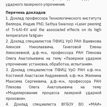
ударного лазерного упрочнения.
Перечень докладов
:
1. Доклад профессора Технологического института
Веллора, Индия, PhD, Sathya Swaroop «Laser peening
of Ti-6Al-4V and the associated effects on its high
temperature fatigue»
2. Доклад специалистов ПФИЦ УрО РАН Вшивкова
Алексея Николаевича, Гачеговой Елены
Алексеевной, д.ф.-м.н., профессора РАН Плехова
Олега Анатольевича на тему «Лазерное ударное
упрочнение: установка, обработка, испытания».
3. Доклад специалистов ПФИЦ УрО РАН к.ф.-м.н.
Костиной Анастасии Андреевной, к.ф.-м.н. Желнина
Максима Сергеевича, д.ф.-м.н., профессора РАН
Плехова Олега Анатольевича на тему
«Моделирование процесса лазерной ударной
проковки».
4. Доклад специалиста ФГБОУ ВО «МАИ»