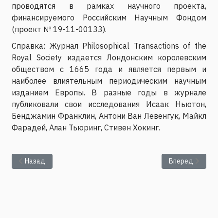
проводятся в рамках научного проекта,
финансируемого Российским Научным Фондом
(проект № 19-11-00133).
Справка: Журнал Philosophical Transactions of the
Royal Society издается Лондонским королевским
обществом с 1665 года и является первым и
наиболее влиятельным периодическим научным
изданием Европы. В разные годы в журнале
публиковали свои исследования Исаак Ньютон,
Бенджамин Франклин, Антони Ван Левенгук, Майкл
Фарадей, Алан Тьюринг, Стивен Хокинг.
Предыдущий: Поздравление 9 мая
Следующий: Пр
Назад
Вперед