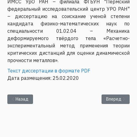
ИМСС УрО РАН – филиала ФГБУН "Пермский
федеральный исследовательский центр УРО РАН"
– диссертацию на соискание ученой степени
кандидата физико-математических наук по
специальности 01.02.04 – Механика
деформируемого твёрдого тела «Расчетно-
экспериментальный метод применения теории
критических дистанций для оценки динамической
прочности металлов».
Текст диссертации в формате PDF
Дата размещения: 25.02.2020
Предыдущий: Представление текста диссертации Петухова 
Следующий: Пр
Назад
Вперед