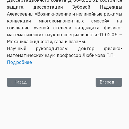
защита диссертации Зубовой Надежды
Алексеевны «Возникновение и нелинейные режимы
конвекции многокомпонентных смесей» на
соискание ученой степени кандидата физико-
математических наук по специальности 01.02.05 –
Механика жидкости, газа и плазмы.
Научный руководитель: доктор физико-
математических наук, профессор Любимова Т.П.
Подробнее
Предыдущий: Защита диссертации Биллер А.М. на соискание у
Следующий: Пр
Назад
Вперед