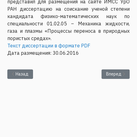
представил для размещения на сайте ИМСС УрО
РАН диссертацию на соискание ученой степени
кандидата физико-математических наук по
специальности 01.02.05 – Механика жидкости,
газа и плазмы «Процессы переноса в природных
пористых средах».
Текст диссертации в формате PDF
Дата размещения: 30.06.2016
Предыдущий: Защита диссертации Коромыслова Е.В. на соиск
Следующий: Пр
Назад
Вперед