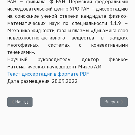
РАН – филиала ФГБУН Пермский федеральный
исследовательский центр УРО РАН – диссертацию
на соискание ученой степени кандидата физико-
математических наук по специальности 1.1.9 –
Механика жидкости, газа и плазмы «Динамика слоя
поверхностно-активного вещества в жидких
многофазных системах с конвективными
течениями».
Научный руководитель: доктор физико-
математических наук, доцент Мизев А.И.
Текст диссертации в формате PDF
Дата размещения: 28.09.2022
Предыдущий: Представление текста диссертации Фукалова 
Следующий: Пр
Назад
Вперед