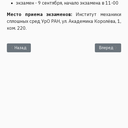
экзамен
- 9 сентября, начало экзамена в 11-00
Место приема экзаменов:
Институт механики
сплошных сред УрО РАН, ул. Академика Королёва, 1,
ком. 220
.
Предыдущий: Результаты сдачи вступительного экзамена по 
Следующий: Спи
Назад
Вперед