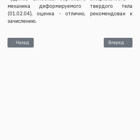
механика деформируемого твердого тела
(01.02.04), оценка - отлично, рекомендован к
зачислению.
Предыдущий: Результаты сдачи вступительного экзамена по 
Следующий: Спи
Назад
Вперед