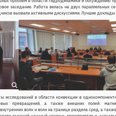
ных проблем в области гидродинамики и обсуждению пут
вое заседание. Работа велась на двух параллельных се
дчиков вызвали активными дискуссиями. Лучшие доклады
ы исследований в области конвекции в однокомпонентны
вых превращений, а также внешних полей: магнитно
нутренних волн и волн на границе раздела сред, а такж
етили высокий научный уровень мероприятия и, актуаль