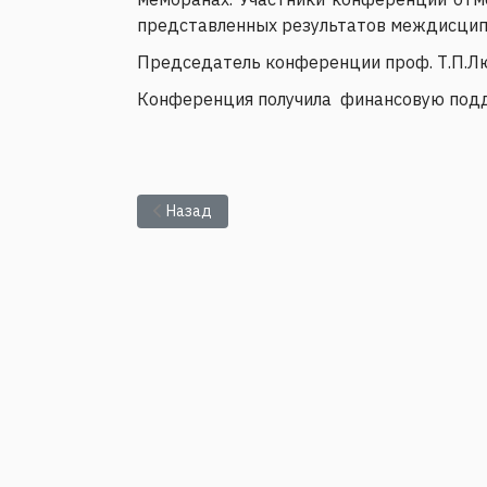
представленных результатов междисцип
Председатель конференции проф. Т.П.Л
Конференция получила финансовую подд
Предыдущий: "Оптическая рефлектометрия, м
Назад