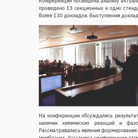
Конференция посвящена анализу актуаль
проведено 13 секционных и одно стендо
более 130 докладов. Выступления докла
На конференции обсуждались результат
наличии химических реакций и фазо
Рассматривались явления формирования в
мембранах. Участники конференции отм