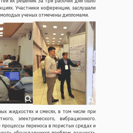
ей их решения. За три рабочих дня было
кциях. Участники коференции, заслушали
 молодых ученых отмечены дипломами.
х жидкостях и смесях, в том числе при
го, электрического, вибрационного.
е процессы переноса в пористых средах и
ность обсуждавшихся проблем, важность