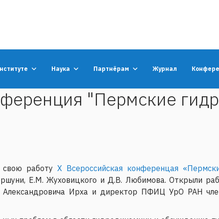
институте
Наука
Партнёрам
Журнал
Конфер
нференция "Пермские гид
а свою работу
X Всероссийская конференцая «Пермски
ершуни, Е.М. Жуховицкого и Д.В. Любимова. Открыли р
 Александровича Ирха и директор ПФИЦ УрО РАН член