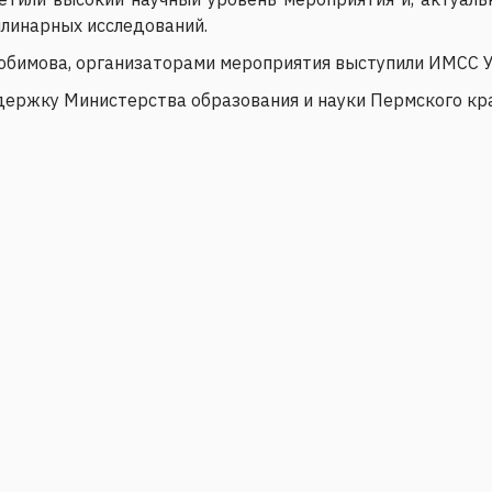
линарных исследований.
юбимова, организаторами мероприятия выступили ИМСС 
ержку Министерства образования и науки Пермского кр
етрология и сенсорика 2026"