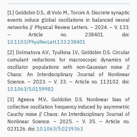
[1] Goldobin D.S., di Volo M., Torcini A. Discrete synaptic
events induce global oscillations in balanced neural
networks // Physical Review Letters. – 2024. – V. 133.
– Article no. 238401. doi:
10.1103/PhysRevLett.133.238401
[2] Dolmatova A.V., Tyulkina I.V., Goldobin D.S. Circular
cumulant reductions for macroscopic dynamics of
oscillator populations with non-Gaussian noise //
Chaos: An Interdisciplinary Journal of Nonlinear
Science. – 2023. – V. 33. – Article no. 113102. doi:
10.1063/5.0159982
[3] Ageeva M.V., Goldobin D.S. Nonlinear bias of
collective oscillation frequency induced by asymmetric
Cauchy noise // Chaos: An Interdisciplinary Journal of
Nonlinear Science. – 2025. – V. 35. – Article no.
023126. doi:
10.1063/5.0239363