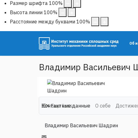
Размер шрифта
100
%
Высота линии
100
%
Расстояние между буквами
100
%
Об 
Владимир Васильевич 
Контактные данные
Еще
Less
О себе
Достиже
Владимир Васильевич Шадрин
...