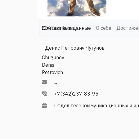
Контактные данные
Еще
Less
О себе
Достиже
Денис Петрович Чугунов
Chugunov
Denis
Petrovich
...
+7(342)237-83-95
Отдел телекоммуникационных и и