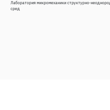
Лаборатория микромеханики структурно-неодноро
сред