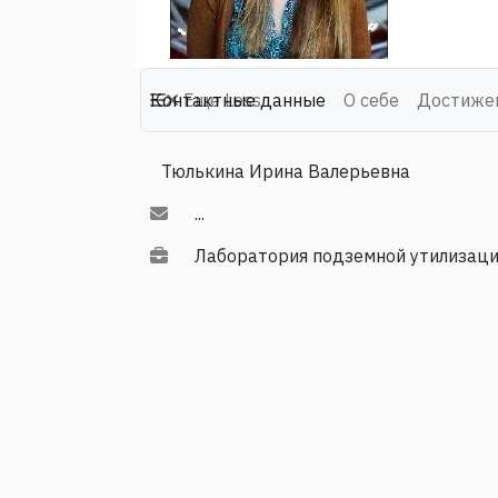
Контактные данные
Еще
Less
О себе
Достиже
Тюлькина Ирина Валерьевна
...
Лаборатория подземной утилизаци