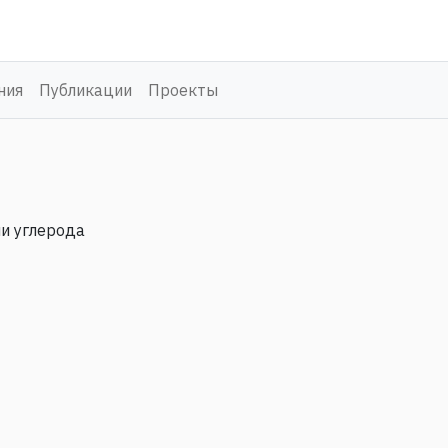
ния
Публикации
Проекты
и углерода