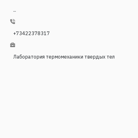
...
+73422378317
Лаборатория термомеханики твердых тел