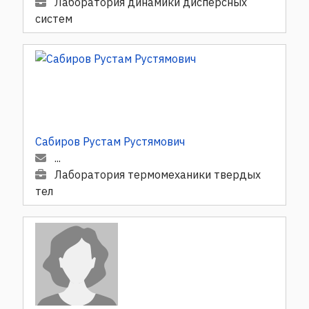
Лаборатория динамики дисперсных
систем
Сабиров Рустам Рустямович
...
Лаборатория термомеханики твердых
тел