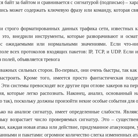
я байт за байтом и сравнивается с сигнатурой (подписью) – х
пись может содержать ключевую фразу или команду, которая свя
ии строго форматированных данных трафика сети, известных 
 это, внедрили инструменты, которые разворачивают и осматр
с ожидаемыми или нормальными значениями. Если что-ниб
поле всех протоколов входящих пакетов: IP, TCP, и UDP. Если 
 полей, объявляется тревога
важных сильных сторон. Во-первых, они очень быстры, так как 
 настроить. Кроме того, имеется просто фантастическая под
 Эти системы превосходят все другие при отлове хакеров на п
я, которые легко распознать. Наконец, анализ, основанный н
но так), поскольку должны произойти некие особые события для 
ко на анализе сигнатур, имеет определенные слабости. Являяс
ольку возрастает число проверяемых сигнатур. Это – существ
ки, каждая новая атака или действие, придуманное атакующим,
анными и пакетами: огромное количество слегка измененных ата