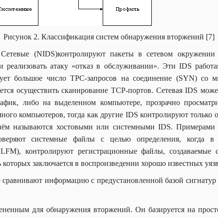
Рисунок 2. Классификация систем обнаружения вторжений [7]
Сетевые (NIDS)контролируют пакеты в сетевом окружени
 реализовать атаку «отказ в обслуживании». Эти IDS рабо
рует большое число TPC-запросов на соединение (SYN) со 
ается осуществить сканирование TCP-портов. Сетевая IDS може
афик, либо на выделенном компьютере, прозрачно просматр
ого компьютеров, тогда как другие IDS контролируют только о
нём называются хостовыми или системными IDS. Примерами 
оверяют системные файлы с целью определения, когда 
s, LFM), контролируют регистрационные файлы, создаваемы
ь которых заключается в воспроизведении хорошо известных уя
ые сравнивают информацию с предустановленной базой сигнатур
ененным для обнаружения вторжений. Он базируется на просто