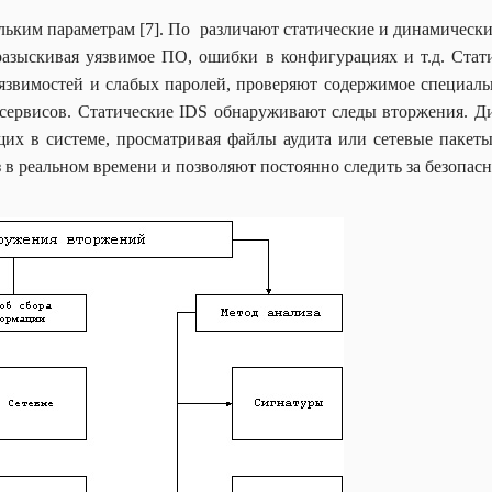
ьким параметрам [7]. По различают статические и динамически
, разыскивая уязвимое ПО, ошибки в конфигурациях и т.д. Ста
язвимостей и слабых паролей, проверяют содержимое специаль
сервисов. Статические IDS обнаруживают следы вторжения. Д
щих в системе, просматривая файлы аудита или сетевые пакет
 в реальном времени и позволяют постоянно следить за безопас